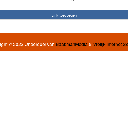
Link toevoegen
ight © 2023 Onderdeel van
BaakmanMedia
&
Vrolijk Internet S