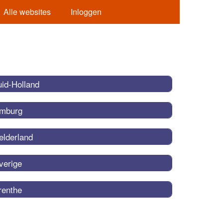
Alle websites
Inloggen
uid-Holland
imburg
elderland
verige
renthe