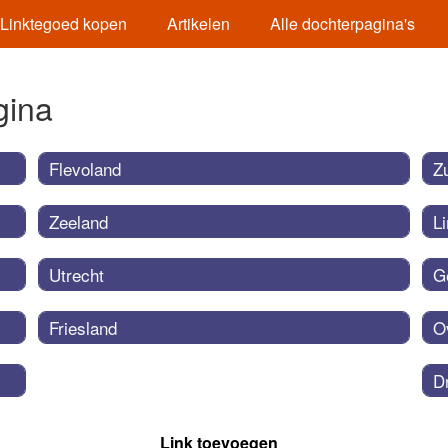
Linktegoed kopen
Artikelen
Alle dochterpagina's
gina
Flevoland
Z
Zeeland
L
Utrecht
G
Friesland
O
D
Link toevoegen