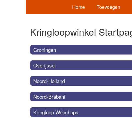
Home
Toevoegen
Kringloopwinkel Startpa
Groningen
Overijssel
Noord-Holland
Noord-Brabant
Kringloop Webshops