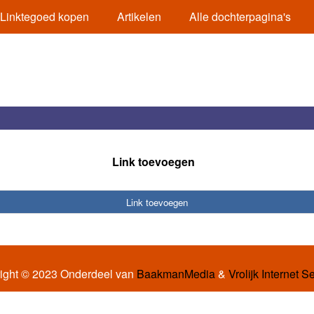
Linktegoed kopen
Artikelen
Alle dochterpagina's
Link toevoegen
Link toevoegen
ight © 2023 Onderdeel van
BaakmanMedia
&
Vrolijk Internet S