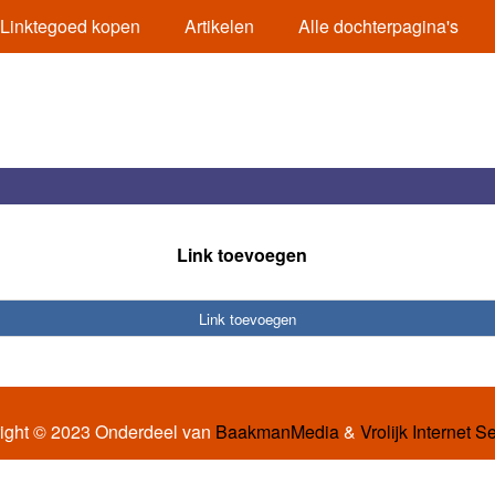
Linktegoed kopen
Artikelen
Alle dochterpagina's
Link toevoegen
Link toevoegen
ight © 2023 Onderdeel van
BaakmanMedia
&
Vrolijk Internet S