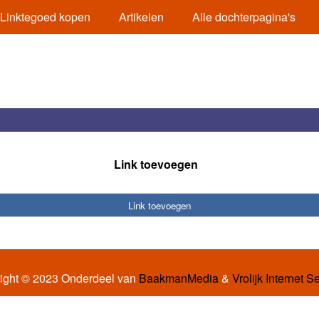
Linktegoed kopen
Artikelen
Alle dochterpagina's
Link toevoegen
Link toevoegen
ight © 2023 Onderdeel van
BaakmanMedia
&
Vrolijk Internet S